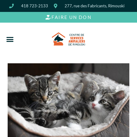
418 723-2133
277, rue des Fabricants, Rimouski
FAIRE UN DON