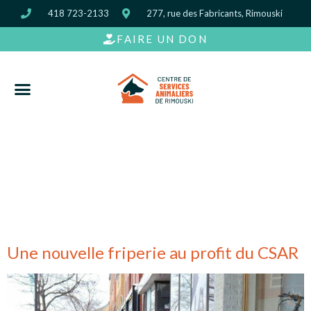
418 723-2133
277, rue des Fabricants, Rimouski
FAIRE UN DON
Catégorie :
Communiqués de
presse
Une nouvelle friperie au profit du CSAR