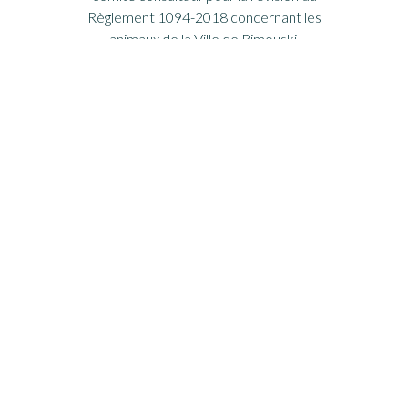
Règlement 1094-2018 concernant les
animaux de la Ville de Rimouski.
LE CENTRE