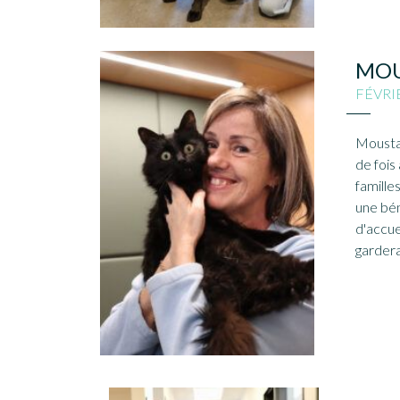
MOU
FÉVRI
Mousta
de fois
famille
une bén
d'accuei
gardera