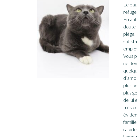
Le pau
refuge
Errant
doute q
piège, 
substa
employ
Vous p
ne dev
quelqu
d’amou
plus b
plus ge
de lui 
très c
évide
famille
rapide
l’amou