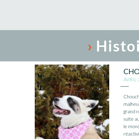
›
Histoi
CH
AVRIL 
Chouch
malheu
grand 
suite a
le mond
réactiv