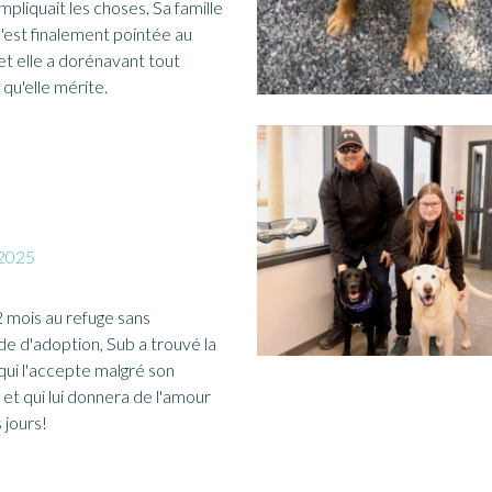
mpliquait les choses. Sa famille
s'est finalement pointée au
et elle a dorénavant tout
 qu'elle mérite.
2025
 mois au refuge sans
 d'adoption, Sub a trouvé la
 qui l'accepte malgré son
 et qui lui donnera de l'amour
 jours!