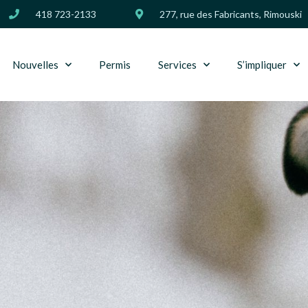
418 723-2133
277, rue des Fabricants, Rimouski
Nouvelles
Permis
Services
S’impliquer