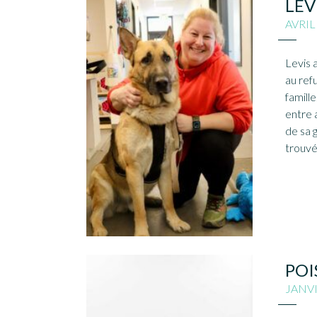
LEV
AVRIL
Levis 
au ref
famille
entre 
de sa g
trouvé
POI
JANVI