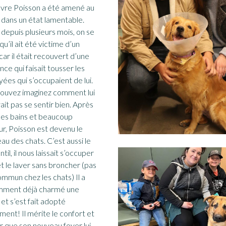
vre Poisson a été amené au
 dans un état lamentable.
 depuis plusieurs mois, on se
u’il ait été victime d’un
car il était recouvert d’une
nce qui faisait tousser les
ées qui s’occupaient de lui.
ouvez imaginez comment lui
ait pas se sentir bien. Après
es bains et beaucoup
r, Poisson est devenu le
eau des chats. C’est aussi le
ntil, il nous laissait s’occuper
et le laver sans broncher (pas
ommun chez les chats) Il a
mment déjà charmé une
 et s’est fait adopté
ment! Il mérite le confort et
r que son nouveau foyer lui