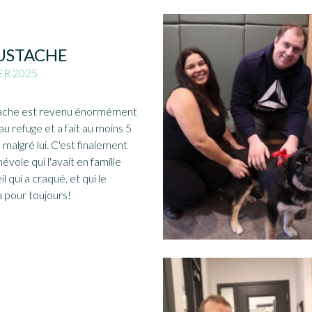
STACHE
ER 2025
che est revenu énormément
 au refuge et a fait au moins 5
s malgré lui. C'est finalement
évole qui l'avait en famille
l qui a craqué, et qui le
 pour toujours!