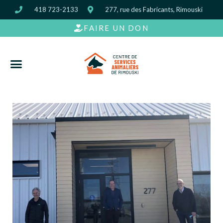
418 723-2133
277, rue des Fabricants, Rimouski
FAIRE UN DON